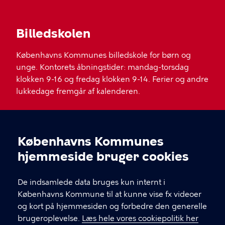
Billedskolen
Københavns Kommunes billedskole for børn og
unge. Kontorets åbningstider: mandag-torsdag
klokken 9-16 og fredag klokken 9-14. Ferier og andre
lukkedage fremgår af kalenderen.
KONTAKT
Københavns Kommunes
Staldgade 35, 1699 København V
Cookieindstillinger
hjemmeside bruger cookies
billedskolen@kk.dk
De indsamlede data bruges kun internt i
33 66 46 40
Københavns Kommune til at kunne vise fx videoer
og kort på hjemmesiden og forbedre den generelle
EAN. NR.: 57 98 00 93 86 519
brugeroplevelse.
Læs hele vores cookiepolitik her