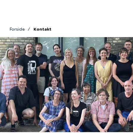
Gå
til
hovedindhold
Forside
Kontakt
Brødkrumme